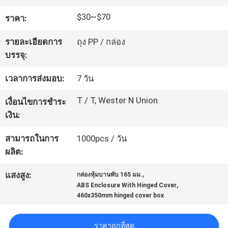
โรงงาน
$30~$70
ราคา:
รายละเอียดการ
ถุง PP / กล่อง
ควบคุม
บรรจุ:
คุณภาพ
เวลาการส่งมอบ:
7 วัน
T / T, Wester N Union
เงื่อนไขการชำระ
ติดต่อ
เงิน:
เรา
สามารถในการ
1000pcs / วัน
ผลิต:
,
ขอ
แสงสูง:
กล่องหุ้มบานพับ 165 มม.
,
ABS Enclosure With Hinged Cover
460x350mm hinged cover box
ใบ
เสนอ
ราคาถูกที่สุด