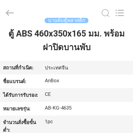
2026
Anbox
Electric
Co.
Ltd,.
บานพับตู้พลาสติก
All
Rights
Reserved.
ตู้ ABS 460x350x165 มม. พร้อม
บ้าน
ฝาปิดบานพับ
สินค้า
สถานที่กำเนิด:
ประเทศจีน
เกี่ยว
AnBox
ชื่อแบรนด์:
กับ
CE
ได้รับการรับรอง:
เรา
AB-KG-4635
หมายเลขรุ่น:
1pc
จำนวนสั่งซื้อขั้น
ทัวร์
ต่ำ: