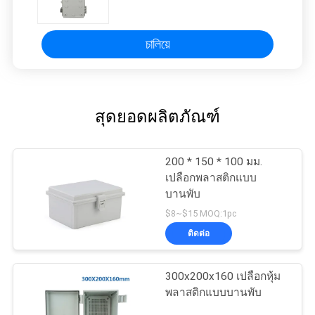
চালিয়ে
สุดยอดผลิตภัณฑ์
200 * 150 * 100 มม.
เปลือกพลาสติกแบบ
บานพับ
$8~$15 MOQ:1pc
ติดต่อ
300x200x160 เปลือกหุ้ม
พลาสติกแบบบานพับ