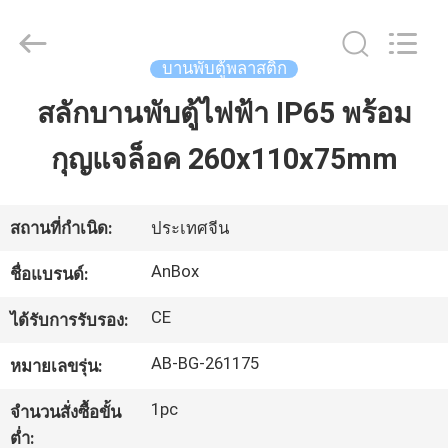
2026
Anbox
Electric
Co.
Ltd,.
บานพับตู้พลาสติก
All
Rights
Reserved.
สลักบานพับตู้ไฟฟ้า IP65 พร้อม
บ้าน
กุญแจล็อค 260x110x75mm
สินค้า
สถานที่กำเนิด:
ประเทศจีน
เกี่ยว
AnBox
ชื่อแบรนด์:
กับ
CE
ได้รับการรับรอง:
เรา
AB-BG-261175
หมายเลขรุ่น:
1pc
จำนวนสั่งซื้อขั้น
ทัวร์
ต่ำ: