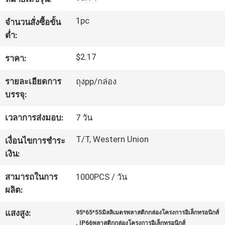
โรงงาน
1pc
จำนวนสั่งซื้อขั้น
ต่ำ:
ควบคุม
$2.17
ราคา:
คุณภาพ
รายละเอียดการ
ถุงpp/กล่อง
บรรจุ:
ติดต่อ
เวลาการส่งมอบ:
7 วัน
เรา
T/T, Western Union
เงื่อนไขการชำระ
เงิน:
ขอ
สามารถในการ
1000PCS / วัน
ผลิต:
ใบ
แสงสูง:
95*65*55มิลลิเมตรพลาสติกกล่องโครงการอิเล็กทรอนิกส์
เสนอ
,
IP66พลาสติกกล่องโครงการอิเล็กทรอนิกส์