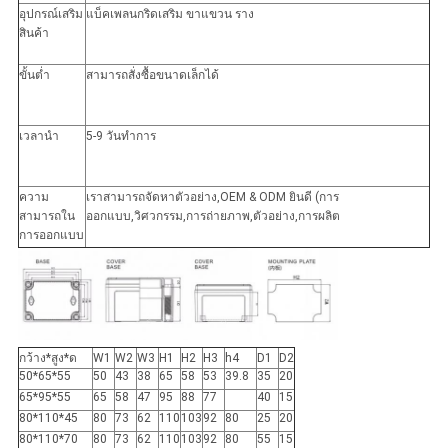
อุปกรณ์เสริม
แบ็คเพลนกริดเสริม ขาแขวน ราง
สินค้า
ขั้นต่ำ
สามารถสั่งซื้อขนาดเล็กได้
เวลานำ
5-9 วันทำการ
ความ
เราสามารถจัดหาตัวอย่าง,OEM & ODM ยินดี (การ
สามารถใน
ออกแบบ,วิศวกรรม,การถ่ายภาพ,ตัวอย่าง,การผลิต
การออกแบบ
กว้าง*สูง*ด
W1
W2
W3
H1
H2
H3
h4
D1
D2
50*65*55
50
43
38
65
58
53
39.8
35
20
65*95*55
65
58
47
95
88
77
40
15
80*110*45
80
73
62
110
103
92
80
25
20
80*110*70
80
73
62
110
103
92
80
55
15