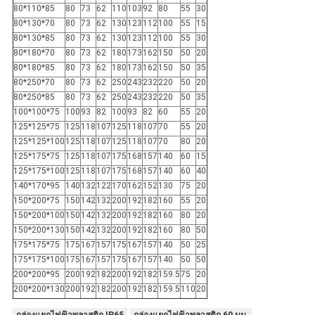
80*110*85
80
73
62
110
103
92
80
55
30
80*130*70
80
73
62
130
123
112
100
55
15
80*130*85
80
73
62
130
123
112
100
55
30
80*180*70
80
73
62
180
173
162
150
50
20
80*180*85
80
73
62
180
173
162
150
50
35
80*250*70
80
73
62
250
243
232
220
50
20
80*250*85
80
73
62
250
243
232
220
50
35
100*100*75
100
93
82
100
93
82
60
55
20
125*125*75
125
118
107
125
118
107
70
55
20
125*125*100
125
118
107
125
118
107
70
80
20
125*175*75
125
118
107
175
168
157
140
60
15
125*175*100
125
118
107
175
168
157
140
60
40
140*170*95
140
132
122
170
162
152
130
75
20
150*200*75
150
142
132
200
192
182
160
55
20
150*200*100
150
142
132
200
192
182
160
80
20
150*200*130
150
142
132
200
192
182
160
80
50
175*175*75
175
167
157
175
167
157
140
50
25
175*175*100
175
167
157
175
167
157
140
50
50
200*200*95
200
192
182
200
192
182
159.5
75
20
200*200*130
200
192
182
200
192
182
159.5
110
20
กล่องแยกไฟฟ้าพลาสติก IP65
กล่องแยกไฟฟ้าพลาสติก 60 มม.