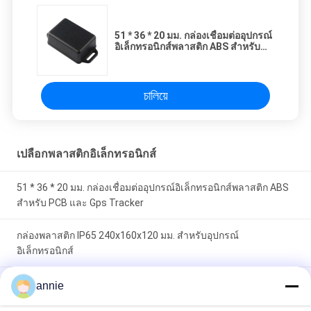
51 * 36 * 20 มม. กล่องเชื่อมต่ออุปกรณ์
อิเล็กทรอนิกส์พลาสติก ABS สำหรับ
PCB และ Gps Tracker
চালিয়ে
เปลือกพลาสติกอิเล็กทรอนิกส์
51 * 36 * 20 มม. กล่องเชื่อมต่ออุปกรณ์อิเล็กทรอนิกส์พลาสติก ABS
สำหรับ PCB และ Gps Tracker
กล่องพลาสติก IP65 240x160x120 มม. สำหรับอุปกรณ์
อิเล็กทรอนิกส์
160x160x90mm เปลือกพลาสติกอิเล็กทรอนิกส์พร้อมเม็ดมีดทอง
annie
เหลือง