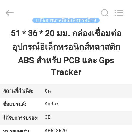
2026
Anbox
Electric
Co.
Ltd,.
เปลือกพลาสติกอิเล็กทรอนิกส์
All
Rights
Reserved.
51 * 36 * 20 มม. กล่องเชื่อมต่อ
บ้าน
อุปกรณ์อิเล็กทรอนิกส์พลาสติก
สินค้า
ABS สำหรับ PCB และ Gps
Tracker
เกี่ยว
กับ
สถานที่กำเนิด:
จีน
เรา
AnBox
ชื่อแบรนด์:
CE
ได้รับการรับรอง:
ทัวร์
AB513620
หมายเลขรุ่น: