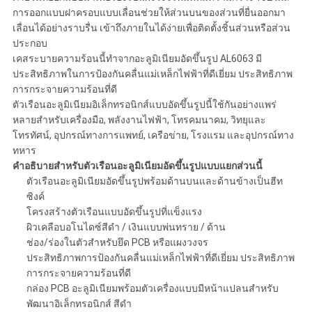
การออกแบบฝาครอบแบบเลื่อนช่วยให้ส่วนบนของส่วนที่ยื่นออกมา
เลื่อนได้อย่างราบรื่น เข้าถึงภายในได้ง่ายเพื่อติดตั้งชิ้นส่วนหรือส่วน
ประกอบ
เคสระบายความร้อนนี้ทำจากอะลูมิเนียมอัดขึ้นรูป AL6063 มี
ประสิทธิภาพในการป้องกันคลื่นแม่เหล็กไฟฟ้าที่ดีเยี่ยม ประสิทธิภาพ
การกระจายความร้อนที่ดี
ตัวเรือนอะลูมิเนียมอิเล็กทรอนิกส์แบบอัดขึ้นรูปนี้ใช้กันอย่างแพร่
หลายสำหรับเครื่องมือ, พลังงานไฟฟ้า, โทรคมนาคม, วิทยุและ
โทรทัศน์, อุปกรณ์ทางการแพทย์, เครือข่าย, โรงแรม และอุปกรณ์ทาง
ทหาร
คำอธิบายสำหรับตัวเรือนอะลูมิเนียมอัดขึ้นรูปแบบแยกส่วนนี้
ตัวเรือนอะลูมิเนียมอัดขึ้นรูปพร้อมด้านบนและด้านข้างเป็นฮีท
ซิงค์
โครงสร้างตัวเรือนแบบอัดขึ้นรูปที่แข็งแรง
ผิวเคลือบอโนไดซ์สีดำ / เงินแบบพ่นทราย / ด้าน
ช่อง/ร่องในตัวสำหรับยึด PCB หรือแผงวงจร
ประสิทธิภาพการป้องกันคลื่นแม่เหล็กไฟฟ้าที่ดีเยี่ยม ประสิทธิภาพ
การกระจายความร้อนที่ดี
กล่อง PCB อะลูมิเนียมพร้อมตัวเครื่องแบบมีหน้าแปลนสำหรับ
พัฒนาอิเล็กทรอนิกส์ สีดำ