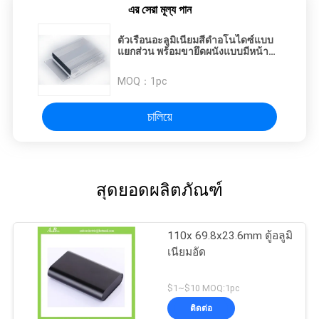
এর সেরা মূল্য পান
ตัวเรือนอะลูมิเนียมสีดำอโนไดซ์แบบ
แยกส่วน พร้อมขายึดผนังแบบมีหน้า
แปลน 107*27*120 มม.
MOQ：
1pc
চালিয়ে
สุดยอดผลิตภัณฑ์
110x 69.8x23.6mm ตู้อลูมิ
เนียมอัด
$1~$10 MOQ:1pc
ติดต่อ