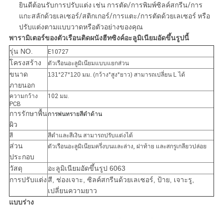
ยินดีต้อนรับการปรับแต่ง เช่น การตัด/การพิมพ์ซิลค์สกรีน/การ
แกะสลักด้วยเลเซอร์/สติกเกอร์/การแตะ/การตัดด้วยเลเซอร์ หรือ
ปรับแต่งตามแบบวาดหรือตัวอย่างของคุณ
พารามิเตอร์ของตัวเรือนติดผนังฮีทซิงค์อะลูมิเนียมอัดขึ้นรูปนี้
รุ่น NO.
E10727
โครงสร้าง
ตัวเรือนอะลูมิเนียมแบบแยกส่วน
ขนาด
131*27*120 มม. (กว้าง*สูง*ยาว) สามารถเปลี่ยน L ได้
ภายนอก
ความกว้าง
102 มม.
PCB
การรักษาพื้น
การพ่นทรายสีดำด้าน
ผิว
สี
สีดำและสีเงิน สามารถปรับแต่งได้
ส่วน
ตัวเรือนอะลูมิเนียมครึ่งบนและล่าง, ฝาท้าย และสกรูเกลียวปล่อย
ประกอบ
วัสดุ
อะลูมิเนียมอัดขึ้นรูป 6063
การปรับแต่ง
สี, ช่องเจาะ, ซิลค์สกรีนด้วยเลเซอร์, ป้าย, เจาะรู, 
เปลี่ยนความยาว
แบบร่าง