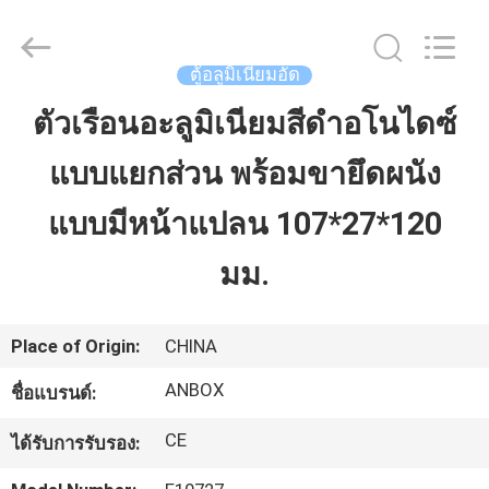
2026
Anbox
Electric
Co.
Ltd,.
ตู้อลูมิเนียมอัด
All
Rights
Reserved.
ตัวเรือนอะลูมิเนียมสีดำอโนไดซ์
บ้าน
แบบแยกส่วน พร้อมขายึดผนัง
สินค้า
แบบมีหน้าแปลน 107*27*120
มม.
เกี่ยว
กับ
Place of Origin:
CHINA
เรา
ANBOX
ชื่อแบรนด์:
CE
ได้รับการรับรอง:
ทัวร์