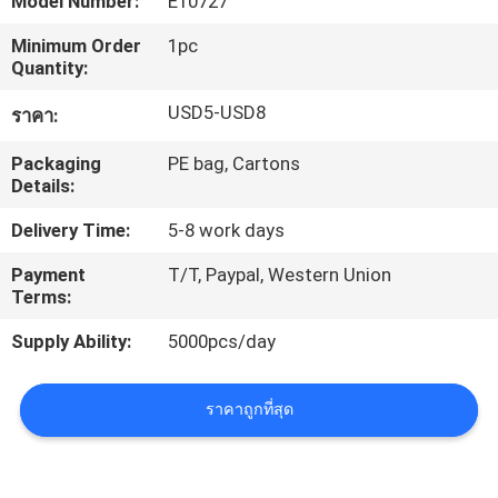
Model Number:
E10727
โรงงาน
Minimum Order
1pc
Quantity:
ควบคุม
USD5-USD8
ราคา:
คุณภาพ
Packaging
PE bag, Cartons
Details:
Delivery Time:
5-8 work days
ติดต่อ
Payment
T/T, Paypal, Western Union
เรา
Terms:
Supply Ability:
5000pcs/day
ขอ
ราคาถูกที่สุด
ใบ
เสนอ