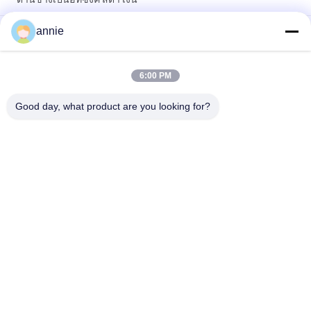
annie
160 * 46 * 150 มิลลิเมตร Anodized สีดําอะลูมิเนียมกระเป๋าเย็นกับ
Flange Wall Mount
อุปกรณ์ที่กําหนดเองที่เก็บพลังงาน อลูมิเนียม Enclosure พลังงาน
6:00 PM
ไฟฟ้า อลูมิเนียม Housing
Good day, what product are you looking for?
หมวดหมู่ยอดนิยม
ทั้งหมด
กล่องใส่ ABS
กล่องใส่พลาสติกกันน้ำ
กล่องแยกไฟฟ้า
ล้างฝาปิด
พลาสติก
ตู้พลาสติกติดผนัง
บานพับตู้พลาสติก
โครงข่ายพลาสติก
เปลือกมือถือพลาสติก