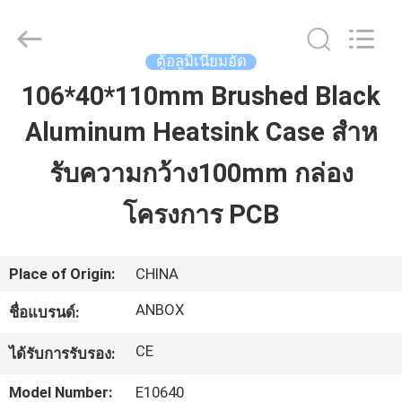
2026
Anbox
Electric
Co.
Ltd,.
ตู้อลูมิเนียมอัด
All
Rights
106*40*110mm Brushed Black
Reserved.
บ้าน
Aluminum Heatsink Case สําห
สินค้า
รับความกว้าง100mm กล่อง
โครงการ PCB
เกี่ยว
กับ
Place of Origin:
CHINA
ANBOX
ชื่อแบรนด์:
เรา
CE
ได้รับการรับรอง:
ทัวร์
Model Number:
E10640