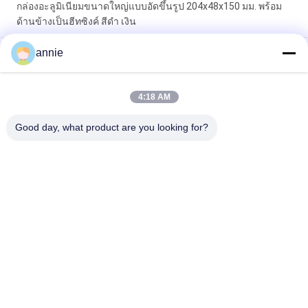
กล่องอะลูมิเนียมขนาดใหญ่แบบอัดขึ้นรูป 204x48x150 มม. พร้อม
ด้านข้างเป็นฮีทซิงค์ สีดำ เงิน
annie
160 * 46 * 150 มิลลิเมตร Anodized สีดําอะลูมิเนียมกระเป๋าเย็นกับ
Flange Wall Mount
อุปกรณ์ที่กําหนดเองที่เก็บพลังงาน อลูมิเนียม Enclosure พลังงาน
4:18 AM
ไฟฟ้า อลูมิเนียม Housing
Good day, what product are you looking for?
หมวดหมู่ยอดนิยม
ทั้งหมด
กล่องใส่ ABS
กล่องใส่พลาสติกกันน้ำ
กล่องแยกไฟฟ้า
ล้างฝาปิด
พลาสติก
ตู้พลาสติกติดผนัง
บานพับตู้พลาสติก