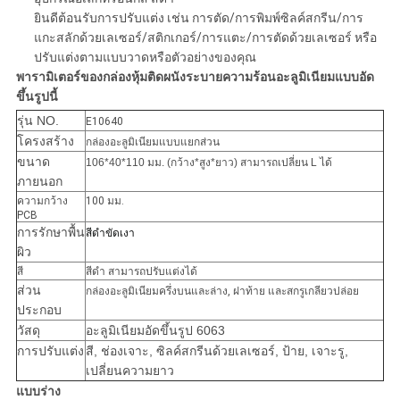
ยินดีต้อนรับการปรับแต่ง เช่น การตัด/การพิมพ์ซิลค์สกรีน/การ
แกะสลักด้วยเลเซอร์/สติกเกอร์/การแตะ/การตัดด้วยเลเซอร์ หรือ
ปรับแต่งตามแบบวาดหรือตัวอย่างของคุณ
พารามิเตอร์ของกล่องหุ้มติดผนังระบายความร้อนอะลูมิเนียมแบบอัด
ขึ้นรูปนี้
รุ่น NO.
E10640
โครงสร้าง
กล่องอะลูมิเนียมแบบแยกส่วน
ขนาด
106*40*110 มม. (กว้าง*สูง*ยาว) สามารถเปลี่ยน L ได้
ภายนอก
ความกว้าง
100 มม.
PCB
การรักษาพื้น
สีดำขัดเงา
ผิว
สี
สีดำ สามารถปรับแต่งได้
ส่วน
กล่องอะลูมิเนียมครึ่งบนและล่าง, ฝาท้าย และสกรูเกลียวปล่อย
ประกอบ
วัสดุ
อะลูมิเนียมอัดขึ้นรูป 6063
การปรับแต่ง
สี, ช่องเจาะ, ซิลค์สกรีนด้วยเลเซอร์, ป้าย, เจาะรู, 
เปลี่ยนความยาว
แบบร่าง