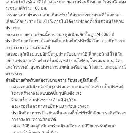
แบบอะโนไดซ์และสีได้ กล่องระบายความร้อนนี้เหมาะสำหรับใส่แผง
วงจรพิมพ์กว้าง 100 มม.
การออกแบบฝาครอบแบบเลื่อนช่วยให้ส่วนบนของส่วนที่ยื่นออกมา
เลื่อนได้อย่างราบรื่น เข้าถึงภายในได้ง่ายเพื่อติดตั้งชิ้นส่วนหรือส่วน
ประกอบ
กล่องระบายความร้อนนี้ทำจากอะลูมิเนียมอัดขึ้นรูป AL6063 มี
ประสิทธิภาพในการป้องกันคลื่นแม่เหล็กไฟฟ้าที่ดีเยี่ยม ประสิทธิภาพ
การกระจายความร้อนที่ดี
กล่องอะลูมิเนียมแบบอัดขึ้นรูปสำหรับอุปกรณ์อิเล็กทรอนิกส์นี้ใช้กัน
อย่างแพร่หลายสำหรับเครื่องมือ, พลังงานไฟฟ้า, โทรคมนาคม, วิทยุ
และโทรทัศน์, อุปกรณ์ทางการแพทย์, เครือข่าย, โรงแรม และอุปกรณ์
ทางทหาร
คำอธิบายสำหรับกล่องระบายความร้อนอะลูมิเนียมนี้
กล่องอะลูมิเนียมอัดขึ้นรูปพร้อมด้านบนและด้านข้างเป็นฮีทซิงค์
โครงสร้างกล่องแบบอัดขึ้นรูปที่แข็งแรง
ผิวสำเร็จแบบพ่นทราย/ด้านสีดำ/เงิน
ช่อง/ร่องในตัวสำหรับยึด PCB หรือแผงวงจร
ประสิทธิภาพการป้องกันคลื่นแม่เหล็กไฟฟ้าที่ดีเยี่ยม ประสิทธิภาพ
การกระจายความร้อนที่ดี
กล่อง PCB อะลูมิเนียมพร้อมตัวเครื่องแบบมีปีกสำหรับพัฒนา
อุปกรณ์อิเล็กทรอนิกส์ สีดำ