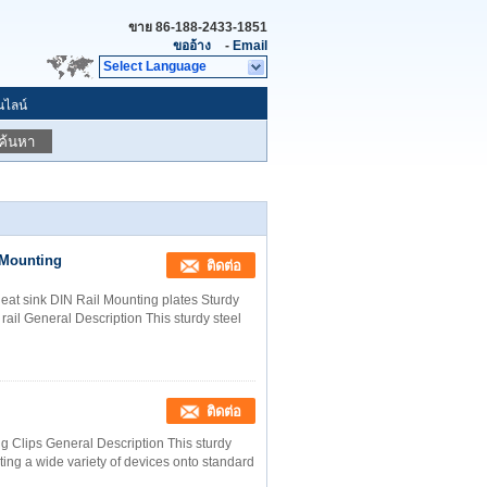
ขาย
86-188-2433-1851
ขออ้าง
-
Email
Select Language
นไลน์
ค้นหา
 Mounting
ติดต่อ
heat sink DIN Rail Mounting plates Sturdy
ail General Description This sturdy steel
ติดต่อ
ng Clips General Description This sturdy
ting a wide variety of devices onto standard