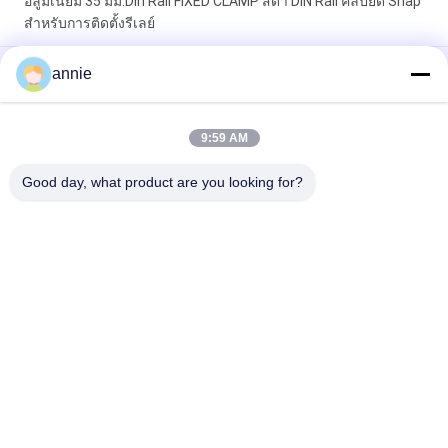
อลูมิเนียม 35 มม.Din Rail FIXED CLAMP สีดำ DIN Rail คลิปยึด Snap
สำหรับการติดตั้งรีเลย์
คลิปยึดราง DIN พลาสติกไนลอนพลาสติกกว้าง 25 มม. บนตัวยึดราง
annie
Din 35 มม. RB-235
RB-233 คลิปหนีบพลาสติกไนล่อนสปริงโหลด Din Standard Rail
9:59 AM
Mounting สีดำ ความกว้าง 20 มม
Good day, what product are you looking for?
หมวดหมู่ยอดนิยม
ทั้งหมด
กล่องใส่ ABS
กล่องใส่พลาสติกกันน้ำ
กล่องแยกไฟฟ้า
ล้างฝาปิด
พลาสติก
ตู้พลาสติกติดผนัง
บานพับตู้พลาสติก