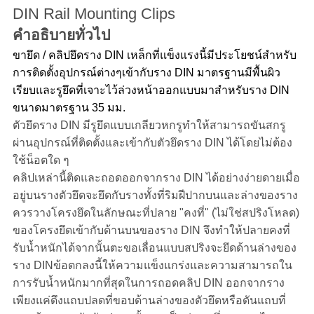
DIN Rail Mounting Clips
คำอธิบายทั่วไป
ขายึด / คลิปยึดราง DIN เหล็กที่แข็งแรงนี้มีประโยชน์สำหรับ
การติดตั้งอุปกรณ์ต่างๆเข้ากับราง DIN มาตรฐานมีพื้นผิว
เรียบและรูยึดที่เจาะไว้ล่วงหน้าออกแบบมาสำหรับราง DIN
ขนาดมาตรฐาน 35 มม.
ตัวยึดราง DIN มีรูยึดแบบเกลียวหกรูทำให้สามารถขันสกรู
ผ่านอุปกรณ์ที่ติดตั้งและเข้ากับตัวยึดราง DIN ได้โดยไม่ต้อง
ใช้น็อตใด ๆ
คลิปเหล่านี้ติดและถอดออกจากราง DIN ได้อย่างง่ายดายเมื่อ
อยู่บนรางตัวยึดจะยึดกับรางทั้งที่ริมฝีปากบนและล่างของราง
ควรวางโครงยึดในลักษณะที่ปลาย "คงที่" (ไม่ใช่สปริงโหลด)
ของโครงยึดเข้ากับด้านบนของราง DIN จึงทำให้ปลายคงที่
รับน้ำหนักได้จากนั้นตะขอเลื่อนแบบสปริงจะยึดด้านล่างของ
ราง DINข้อตกลงนี้ให้ความแข็งแกร่งและความสามารถใน
การรับน้ำหนักมากที่สุดในการถอดคลิป DIN ออกจากราง
เพียงแค่ดึงแถบปลดที่ขอบด้านล่างของตัวยึดหรือดันแถบที่