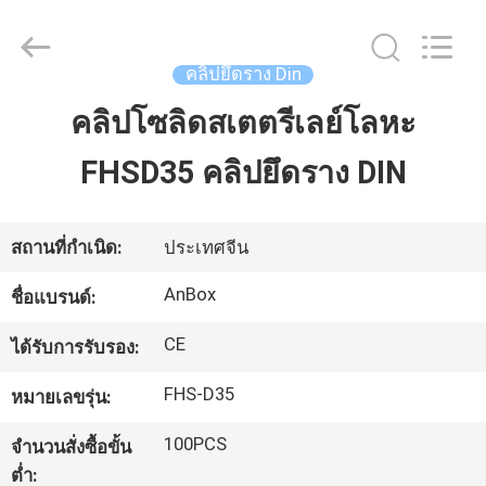
2026
Anbox
Electric
Co.
Ltd,.
คลิปยึดราง Din
All
Rights
Reserved.
คลิปโซลิดสเตตรีเลย์โลหะ
บ้าน
FHSD35 คลิปยึดราง DIN
สินค้า
สถานที่กำเนิด:
ประเทศจีน
เกี่ยว
AnBox
ชื่อแบรนด์:
กับ
CE
ได้รับการรับรอง:
เรา
FHS-D35
หมายเลขรุ่น:
100PCS
จำนวนสั่งซื้อขั้น
ทัวร์
ต่ำ: