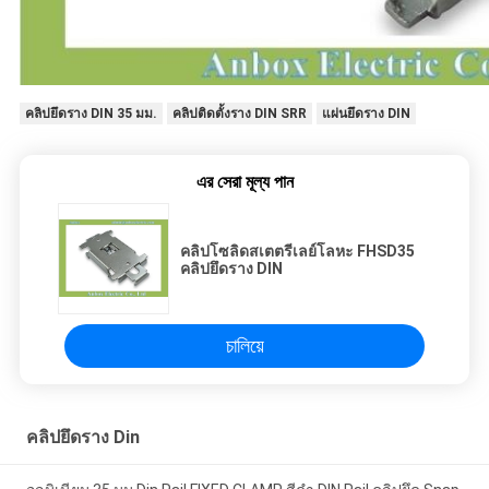
คลิปยึดราง DIN 35 มม.
คลิปติดตั้งราง DIN SRR
แผ่นยึดราง DIN
এর সেরা মূল্য পান
คลิปโซลิดสเตตรีเลย์โลหะ FHSD35
คลิปยึดราง DIN
চালিয়ে
คลิปยึดราง Din