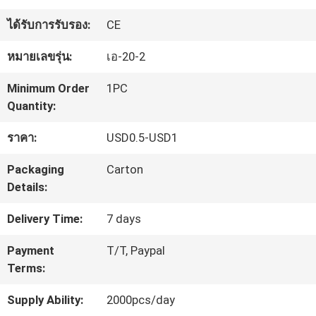
โรงงาน
ได้รับการรับรอง:
CE
ควบคุม
หมายเลขรุ่น:
เอ-20-2
คุณภาพ
Minimum Order
1PC
Quantity:
ติดต่อ
ราคา:
USD0.5-USD1
เรา
Packaging
Carton
Details:
ขอ
Delivery Time:
7 days
ใบ
Payment
T/T, Paypal
Terms:
เสนอ
Supply Ability:
2000pcs/day
ราคา