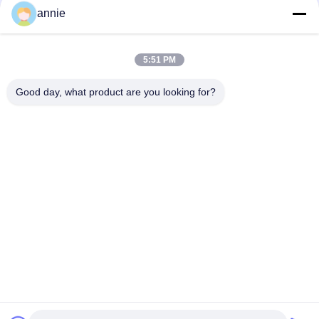
สำหรับการติดตั้งรีเลย์
annie
คลิปยึดราง DIN พลาสติกไนลอนพลาสติกกว้าง 25 มม. บนตัวยึดราง
Din 35 มม. RB-235
5:51 PM
RB-233 คลิปหนีบพลาสติกไนล่อนสปริงโหลด Din Standard Rail
Good day, what product are you looking for?
Mounting สีดำ ความกว้าง 20 มม
หมวดหมู่ยอดนิยม
ทั้งหมด
กล่องใส่ ABS
กล่องใส่พลาสติกกันน้ำ
กล่องแยกไฟฟ้า
ล้างฝาปิด
พลาสติก
ตู้พลาสติกติดผนัง
บานพับตู้พลาสติก